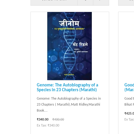
Genome: The Autobiography of a
Good
Species in 23 Chapters (Marathi)
(Mar
Genome: The Autobiography of a Species in
Good E
23 Chapters ( Marathi),Matt Ridley,Marathi
Bikat 
Book....
₹425.
₹340.00
₹400.00
Ex Tax
Ex Tax: ₹340.00