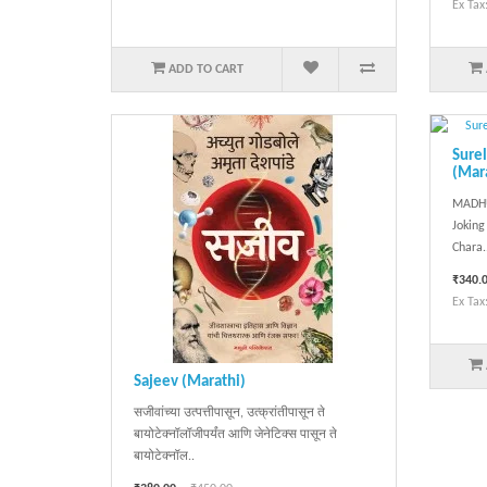
Ex Tax
ADD TO CART
Sure
(Mar
MADHU
Joking
Chara.
₹340.
Ex Tax
Sajeev (Marathi)
सजीवांच्या उत्पत्तीपासून, उत्क्रांतीपासून ते
बायोटेक्नॉलॉजीपर्यंत आणि जेनेटिक्स पासून ते
बायोटेक्नॉल..