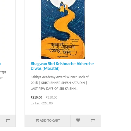
)
Bhagwan Shri Krishnache Akherche
Diwas (Marathi)
पासून
Sahitya Academy Award Winner Book of
प्न
2018 | SRIKRISHNER SHESH KATA DIN |
LAST FEW DAYS OF SRI KRISHN..
₹210.00
₹250.00
Ex Tax: ₹210.00
ADD TO CART