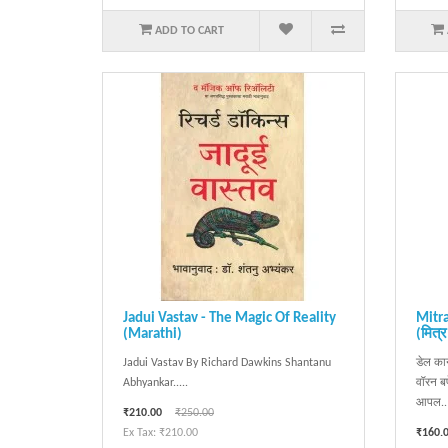
ADD TO CART
Jadui Vastav - The Magic Of Reality
Mitra
(Marathi)
(मित्र
Jadui Vastav By Richard Dawkins Shantanu
डेल कार
Abhyankar.....
वॉरन बफ
आपल..
₹210.00
₹250.00
Ex Tax: ₹210.00
₹160.