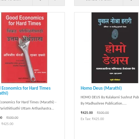
 Economics for Hard Times
Homo Deus (Marathi)
athi)
HOMO DEUS By Kulakarni Sushrut Pub
conomics for Hard Times (Marathi) -
By Madhushree Publication.....
Paristhitisathi Uttam Arthashastra...
₹425.00
₹500.00
00
₹500.00
Ex Tax: ₹425.00
: ₹425.00