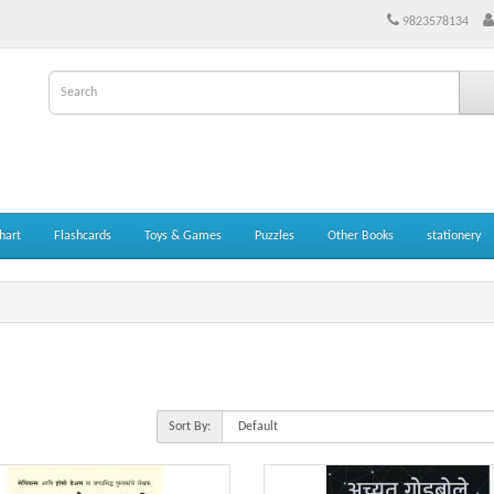
9823578134
hart
Flashcards
Toys & Games
Puzzles
Other Books
stationery
Sort By: