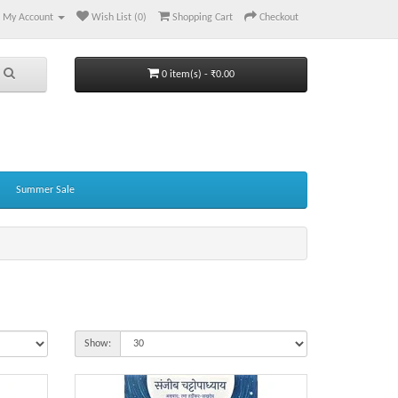
My Account
Wish List (0)
Shopping Cart
Checkout
0 item(s) - ₹0.00
Summer Sale
Show: