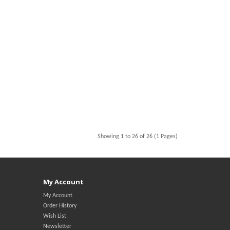
Showing 1 to 26 of 26 (1 Pages)
My Account
My Account
Order History
Wish List
Newsletter