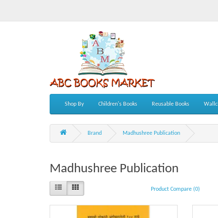
Shop By
Children's Books
Reusable Books
Wallc
Brand
Madhushree Publication
Madhushree Publication
Product Compare (0)