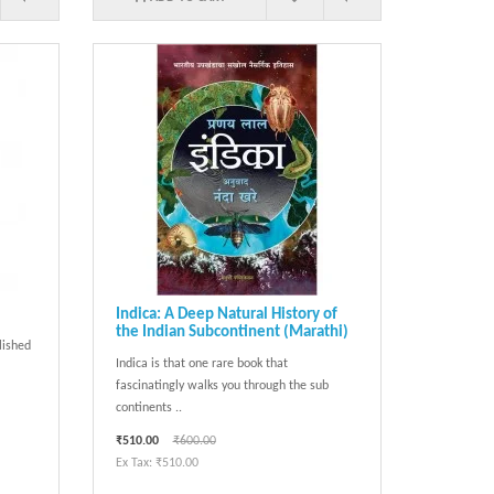
Indica: A Deep Natural History of
the Indian Subcontinent (Marathi)
lished
Indica is that one rare book that
fascinatingly walks you through the sub
continents ..
₹510.00
₹600.00
Ex Tax: ₹510.00