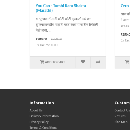
You Can - Tumhi Karu Shakta
Zero 
(Marathi)
आज कोण
या पुस्तकातील ही छोटी छोटी प्रकरणे खरं तर
? आता 
तुमच्यासारखीच माझीही मदत व्हावी यासाठीच लिहिली
करणार न
गेली होती. ..
₹250.
₹200.00
₹250.00
Ex Tax
Ex Tax: ₹200.00
ADD TO CART
Information
Custome
About Us
Contact Us
Delivery Information
Returns
Privacy Policy
Site Map
Terms & Conditions