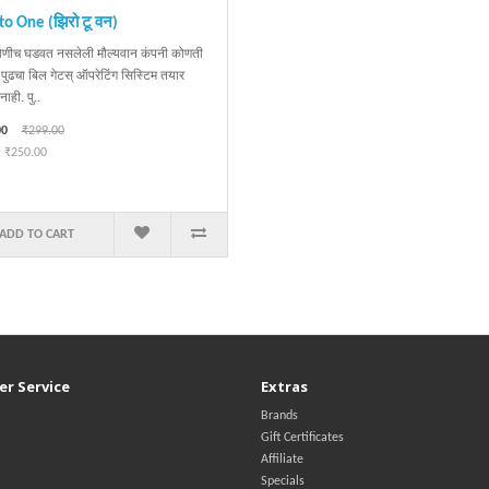
to One (झिरो टू वन)
ीच घडवत नसलेली मौल्यवान कंपनी कोणती
पुढचा बिल गेटस् ऑपरेटिंग सिस्टिम तयार
ाही. पु..
00
₹299.00
: ₹250.00
ADD TO CART
r Service
Extras
Brands
Gift Certificates
Affiliate
Specials