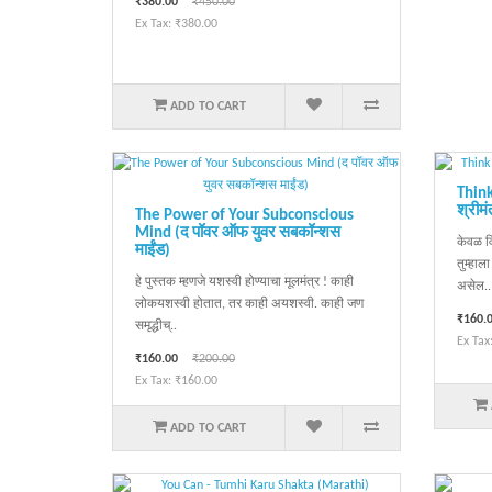
₹380.00
₹450.00
Ex Tax: ₹380.00
ADD TO CART
Think
श्रीमंत
The Power of Your Subconscious
Mind (द पॉवर ऑफ युवर सबकॉन्शस
केवळ व
माईंड)
तुम्हाल
हे पुस्तक म्हणजे यशस्वी होण्याचा मूलमंत्र ! काही
असेल..
लोकयशस्वी होतात, तर काही अयशस्वी. काही जण
₹160.
समृद्धीच्..
Ex Tax
₹160.00
₹200.00
Ex Tax: ₹160.00
ADD TO CART